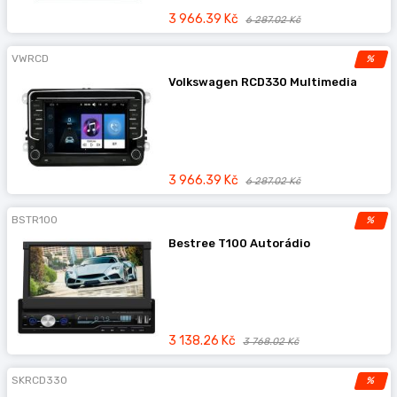
3 966.39 Kč
6 287.02 Kč
VWRCD
%
Volkswagen RCD330 Multimedia
3 966.39 Kč
6 287.02 Kč
BSTR100
%
Bestree T100 Autorádio
3 138.26 Kč
3 768.02 Kč
SKRCD330
%