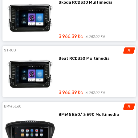
Skoda RCD330 Multimedia
3 966.39 Kč
6 287.02 Kč
STRCD
%
Seat RCD330 Multimedia
3 966.39 Kč
6 287.02 Kč
BMW5E60
%
BMW 5 E60/ 3 E90 Multimedia