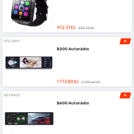
472.31 Kč
692.73 Kč
RGL0891
%
B200 Autorádio
1 773.80 Kč
2 130.66 Kč
BSTR600
%
B600 Autorádio