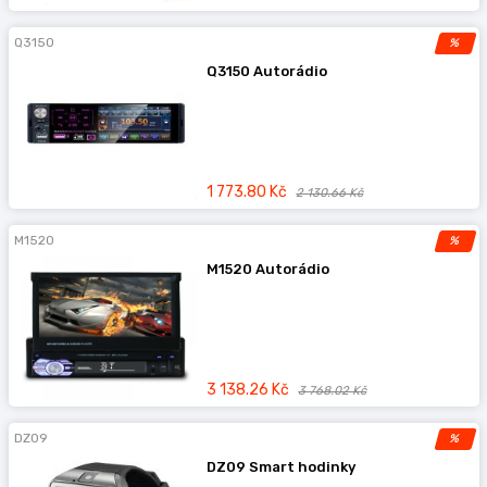
Q3150
%
Q3150 Autorádio
1 773.80 Kč
2 130.66 Kč
M1520
%
M1520 Autorádio
3 138.26 Kč
3 768.02 Kč
DZ09
%
DZ09 Smart hodinky