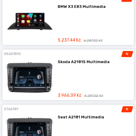
BMW X3 E83 Multimedia
5 237.44 Kč
6 287.02 Kč
SKA2181S
%
Skoda A2181S Multimedia
3 966.39 Kč
6 287.02 Kč
STA2181
%
Seat A2181 Multimedia