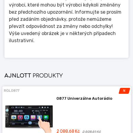
výrobci, které mohou být výrobci kdykoli změněny
bez předchozího upozornění. Informujte se prosím
před zadáním objednávky, protože nemůžeme
převzít odpovědnost za změny nebo odchylky!
Výše uvedený obrázek je v některých případech
ilustrativní.
AJNLOTT
PRODUKTY
RGL0877
%
0877 Univerzálne Autorádio
2 088.68 Kč
2 508.51 Kč