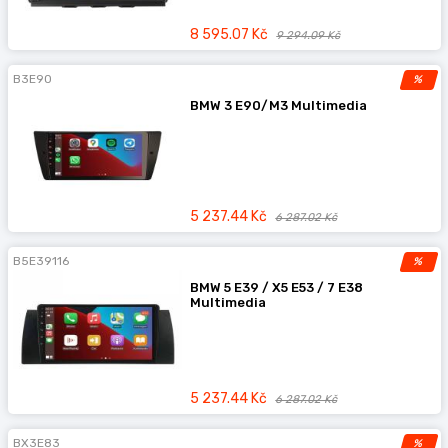
8 595.07 Kč
9 294.09 Kč
B3E90
%
BMW 3 E90/M3 Multimedia
5 237.44 Kč
6 287.02 Kč
B5E39116
%
BMW 5 E39 / X5 E53 / 7 E38
Multimedia
5 237.44 Kč
6 287.02 Kč
BX3E83
%