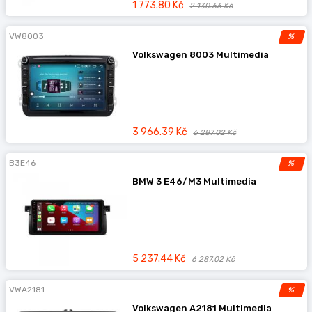
1 773.80 Kč
2 130.66 Kč
VW8003
%
Volkswagen 8003 Multimedia
3 966.39 Kč
6 287.02 Kč
B3E46
%
BMW 3 E46/M3 Multimedia
5 237.44 Kč
6 287.02 Kč
VWA2181
%
Volkswagen A2181 Multimedia