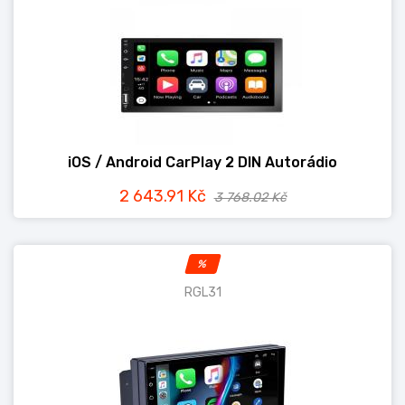
iOS / Android CarPlay 2 DIN Autorádio
2 643.91 Kč
3 768.02 Kč
%
RGL31