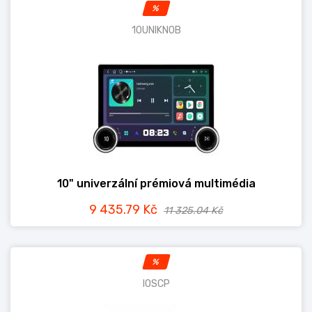
%
10UNIKNOB
10" univerzální prémiová multimédia
9 435.79 Kč
11 325.04 Kč
%
IOSCP