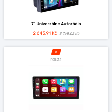
7" Univerzálne Autorádio
2 643.91 Kč
3 768.02 Kč
%
RGL32