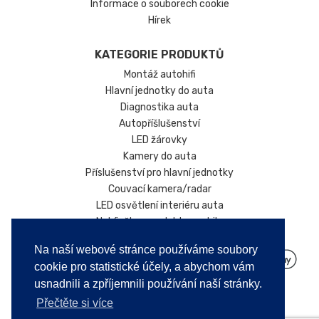
Informace o souborech cookie
Hírek
KATEGORIE PRODUKTŮ
Montáž autohifi
Hlavní jednotky do auta
Diagnostika auta
Autopříšlušenství
LED žárovky
Kamery do auta
Příslušenství pro hlavní jednotky
Couvací kamera/radar
LED osvětlení interiéru auta
Nabíječky pro elektromobily
Na naší webové stránce používáme soubory
cookie pro statistické účely, a abychom vám
usnadnili a zpříjemnili používání naší stránky.
Přečtěte si více