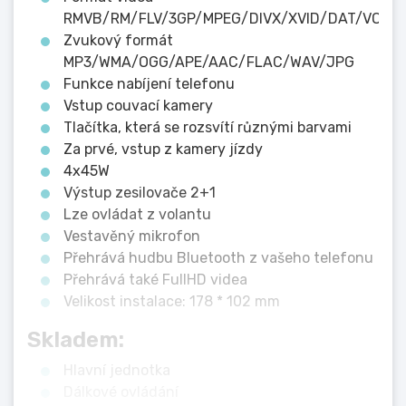
RMVB/RM/FLV/3GP/MPEG/DIVX/XVID/DAT/VOB/A
Zvukový formát
MP3/WMA/OGG/APE/AAC/FLAC/WAV/JPG
Funkce nabíjení telefonu
Vstup couvací kamery
Tlačítka, která se rozsvítí různými barvami
Za prvé, vstup z kamery jízdy
4x45W
Výstup zesilovače 2+1
Lze ovládat z volantu
Vestavěný mikrofon
Přehrává hudbu Bluetooth z vašeho telefonu
Přehrává také FullHD videa
Velikost instalace: 178 * 102 mm
Skladem:
Hlavní jednotka
Dálkové ovládání