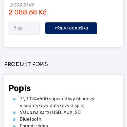
2 508.51 Kč
2 088.68 Kč
1
ks
PŘIDAT DO KOŠÍKU
PRODUKT
POPIS
Popis
7″, 1024×600 super citlivý 5bodový
vícedotykový dotykový displej
Vstup na kartu USB, AUX, SD
Bluetooth
Formát videa