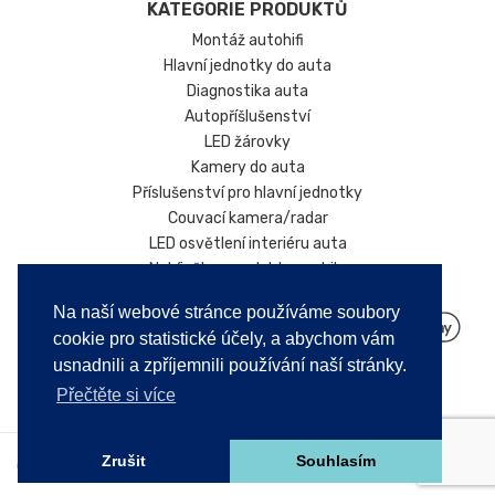
KATEGORIE PRODUKTŮ
Montáž autohifi
Hlavní jednotky do auta
Diagnostika auta
Autopříšlušenství
LED žárovky
Kamery do auta
Příslušenství pro hlavní jednotky
Couvací kamera/radar
LED osvětlení interiéru auta
Nabíječky pro elektromobily
Na naší webové stránce používáme soubory
cookie pro statistické účely, a abychom vám
usnadnili a zpříjemnili používání naší stránky.
Přečtěte si více
Zrušit
Souhlasím
Copyright © 2026. Všechna práva vyhrazena!