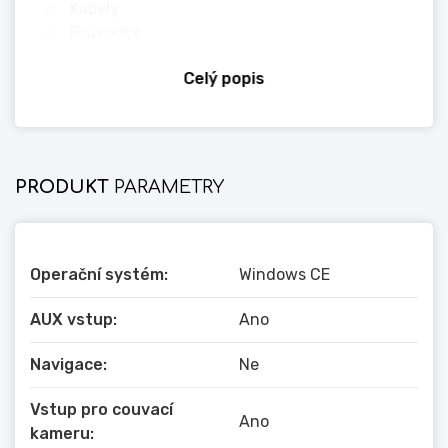
Kabely
Průvodce
Celý popis
*Zde uvedené informace jsou údaje poskytnuté
výrobci, které mohou být výrobci kdykoli změněny
bez předchozího upozornění. Informujte se prosím
před zadáním objednávky, protože nemůžeme
PRODUKT
PARAMETRY
převzít odpovědnost za změny nebo odchylky!
Výše uvedený obrázek je v některých případech
ilustrativní.
Operační systém:
Windows CE
AUX vstup:
Ano
Navigace:
Ne
Vstup pro couvací
Ano
kameru: