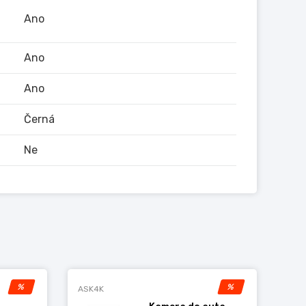
Ano
Ano
Ano
Černá
Ne
%
%
ASK4K