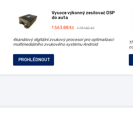
Vysoce výkonný zesilovač DSP
do auta
1 563.88 Kč
1 731.82 Kč
4kanálový digitální zvukový procesor pro optimalizaci
1
multimediálního zvukového systému Android
c
PROHLÉDNOUT