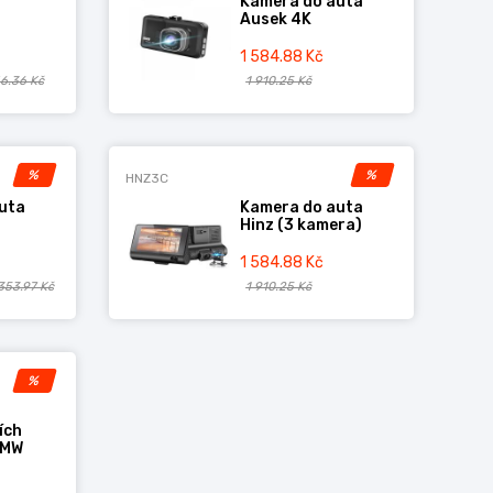
Kamera do auta
Ausek 4K
1 584.88 Kč
6.36 Kč
1 910.25 Kč
fický pro automobil,2xUSB kabel, RCA kabel,
%
%
HNZ3C
uta
Kamera do auta
o upozornění. Informujtese prosím před
Hinz (3 kamera)
ázek je vněkterých případech jenom
1 584.88 Kč
353.97 Kč
1 910.25 Kč
%
ích
BMW