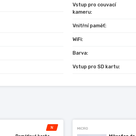
Vstup pro couvací
kameru:
h jazyků
Vnitřní paměť:
droid Maps Navigation, atd.
WiFi:
Barva:
Vstup pro SD kartu:
iPad, iPhone a Android na displej Car HiFi
 Externí mikrofon, Rádiová anténa, GPS anténa, Subwoofer
%
MICRO