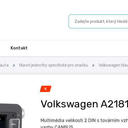
Kontakt
 auta
Hlavní jednotky specifické pro značku
Volkswagen hlav
%
Volkswagen A2181
Multimédia velikosti 2 DIN s továrním 
vazby CANBUS