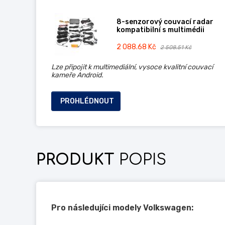
8-senzorový couvací radar
kompatibilní s multimédii
2 088.68 Kč
2 508.51 Kč
Lze připojit k multimediální, vysoce kvalitní couvací
kameře Android.
PROHLÉDNOUT
PRODUKT
POPIS
Pro následujíci modely Volkswagen: