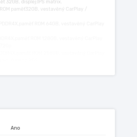
ť 32GB, displej:IPS matrix.
, ROM paměť32GB, vestavěný CarPlay /
 LPDDR4X,paměť ROM 64GB, vestavěný CarPlay
PDDR4X,paměť ROM 128GB, vestavěný CarPlay
 720p
LPDDR4X,paměť ROM 256GB, vestavěný CarPlay
ádio: funkce RDS.
_____________________________________
odu, proto rozhodnědoporučujeme zvolit
šenýmpožadavkům na systém.
Ano