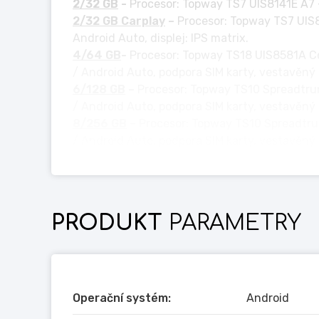
2/32 GB
-
Procesor: Topway TS7 UIS8141E A7 -
2/32 GB Carplay
–
Procesor: Topway TS7 UIS8
Android Auto, displej: IPS matrix.
4/64 GB
-
Procesor: Topway TS18 UIS8581A C
/ Android Auto, podpora SIM karty, vestavěný z
6/128 GB
–
Procesor: Topway TS10 Spreadtru
/ Android Auto, podpora SIM karty, vestavěný
8/256 GB
– Procesor: Topway TS10 Spreadtr
/ Android Auto, podpora SIM karty, vestavěný 
____________________________
Množství paměti RAM a typ procesoru slouží a
produkt s co největším množstvím paměti RA
PRODUKT
PARAMETRY
Jednoduše řečeno: více RAM = rychlejší hla
Android Auto je stejně jako Carplay schopen 
Operační systém:
Android
Podrobný popis produktu: