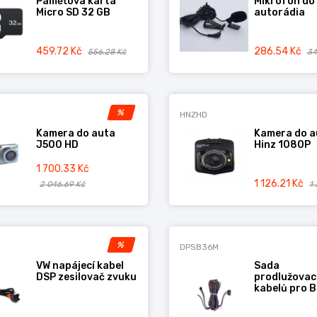
Paměťová karta
Mikrofon do
Micro SD 32 GB
autorádia
dio, Youtube, Netflix, HBOGo atd
mail, Viber atd.
459.72 Kč
286.54 Kč
556.28 Kč
34
továrním vzhledem, kabelový svazek napájecího kabelu speci
%
HNZHD
Kamera do auta
Kamera do a
é výrobci, které mohou být kdykoli změněny bez předchozíh
J500 HD
Hinz 1080P
ít odpovědnost za změny nebo odchylky! Výše uvedený obr
1 700.33 Kč
1 126.21 Kč
2 046.69 Kč
1 
%
DPSB36M
VW napájecí kabel
Sada
DSP zesilovač zvuku
prodlužovac
kabelů pro 