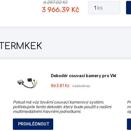
6 287.02 Kč
1
ks
3 966.39 Kč
TERMKEK
Dekodér couvací kamery pro VW
863.81 Kč
1 039.09 Kč
Pokud má vůz tovární couvací kamerový systém,
Pr
potřebujete tento dekodér, který bude použit s našimi
mu
multimediálními hlavními jednotkami.
si
PROHLÉDNOUT