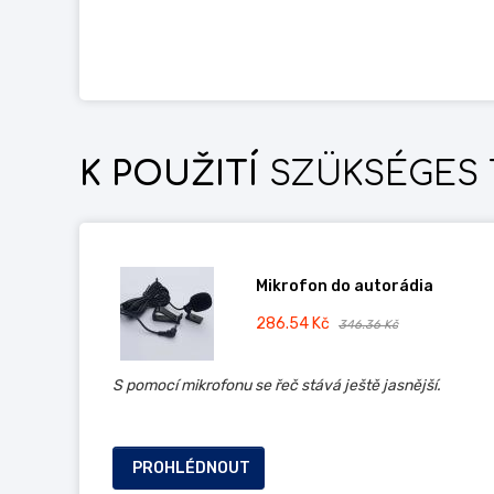
K POUŽITÍ
SZÜKSÉGES 
Mikrofon do autorádia
286.54 Kč
346.36 Kč
S pomocí mikrofonu se řeč stává ještě jasnější.
PROHLÉDNOUT