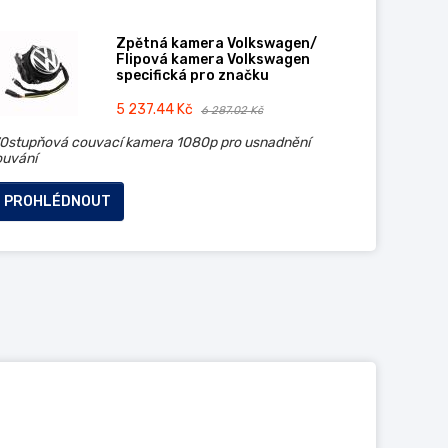
Zpětná kamera Volkswagen/
Flipová kamera Volkswagen
specifická pro značku
5 237.44 Kč
6 287.02 Kč
70stupňová couvací kamera 1080p pro usnadnění
ouvání
PROHLÉDNOUT