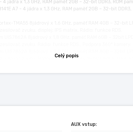
 4 jádra x 1,3 GHz, RAM paměť 2GB – 32-bit DDR3, ROM pamě
141E A7 - 4 jádra x 1,3 GHz, RAM paměť 2GB – 32-bit DDR3
ortex-TMA55 8jádrový x 1,6 GHz, paměť RAM 4GB – 32-bit
esilovač zvuku, displej: IPS matrix, Rádio: funkce RDS.
m UIS7862A 8jádrový x 1,8 GHz, paměť RAM 6GB – 32bit L
 zesilovač zvuku, Rádio: funkce RDS., Podpora 360° kamery:
um UIS7862A 8jádrový x 2,0 GHz, paměť RAM 8GB – 32bit 
Celý popis
zesilovač zvuku, Podpora 360° kamery,displej: IPS matrix, R
______________________________________
plikacím a operačnímu systému hlavní jednotky k jejich ch
M, protože ty mohou později lépe vyhovět případným zvý
vní jednotka.
integrovat funkce telefonu do hlavní jednotky.
AUX vstup: