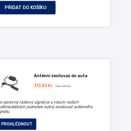
PŘIDAT DO KOŠÍKU
Anténní zesilovač do auta
313.83 Kč
766.20 Kč
o správný rádiový signál je u všech našich
ltimediálních jednotek nutný zesilovač anténního
gnálu.
PROHLÉDNOUT