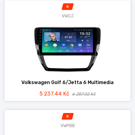
%
VWGJ
Volkswagen Golf 6/Jetta 6 Multimedia
5 237.44 Kč
6 287.02 Kč
%
VWPB8