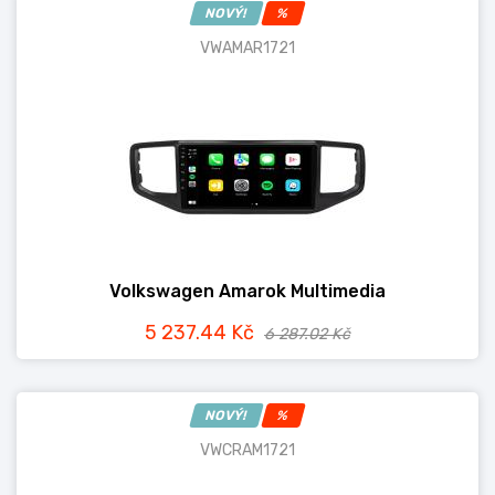
NOVÝ!
%
VWAMAR1721
Volkswagen Amarok Multimedia
5 237.44 Kč
6 287.02 Kč
NOVÝ!
%
VWCRAM1721