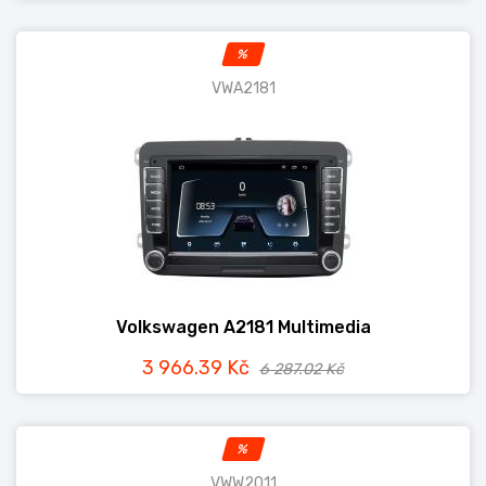
%
VWA2181
Volkswagen A2181 Multimedia
3 966.39 Kč
6 287.02 Kč
%
VWW2011