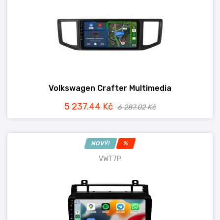
Volkswagen Crafter Multimedia
5 237.44 Kč
6 287.02 Kč
NOVÝ!
%
VWT7P