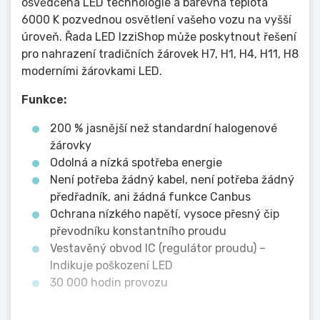
osvědčená LED technologie a barevná teplota
6000 K pozvednou osvětlení vašeho vozu na vyšší
úroveň. Řada LED IzziShop může poskytnout řešení
pro nahrazení tradičních žárovek H7, H1, H4, H11, H8
moderními žárovkami LED.
Funkce:
200 % jasnější než standardní halogenové
žárovky
Odolná a nízká spotřeba energie
Není potřeba žádný kabel, není potřeba žádný
předřadník, ani žádná funkce Canbus
Ochrana nízkého napětí, vysoce přesný čip
převodníku konstantního proudu
Vestavěný obvod IC (regulátor proudu) –
Indikuje poškození LED
30 000 hodin provozu