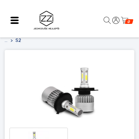
0
S2
...