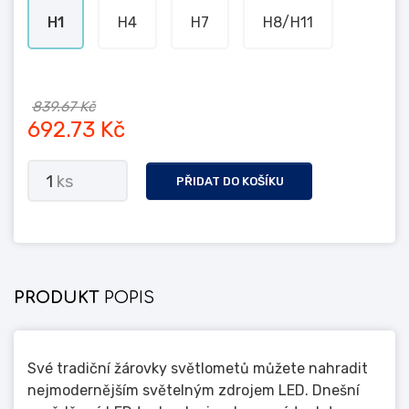
H1
H4
H7
H8/H11
839.67 Kč
692.73 Kč
1
ks
PŘIDAT DO KOŠÍKU
PRODUKT
POPIS
Své tradiční žárovky světlometů můžete nahradit
nejmodernějším světelným zdrojem LED. Dnešní