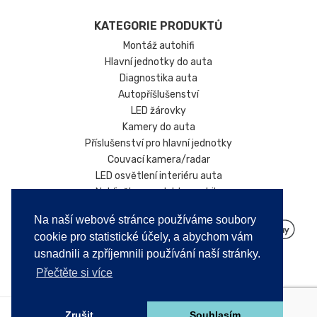
převzít odpovědnost za změny nebo odchylky! Výše
KATEGORIE PRODUKTŮ
uvedený obrázek je v některých případech
Montáž autohifi
ilustrativní.
Hlavní jednotky do auta
Diagnostika auta
Autopříšlušenství
LED žárovky
Kamery do auta
Příslušenství pro hlavní jednotky
Couvací kamera/radar
LED osvětlení interiéru auta
Nabíječky pro elektromobily
Na naší webové stránce používáme soubory
cookie pro statistické účely, a abychom vám
usnadnili a zpříjemnili používání naší stránky.
Přečtěte si více
Zrušit
Souhlasím