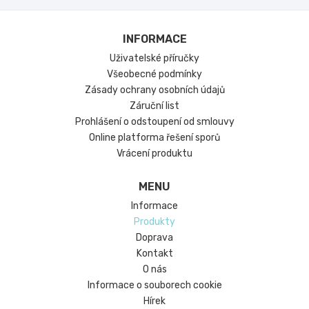
Obsah balení:
2 x COB LED žárovky (s vestavěným
INFORMACE
ventilátorem a driverem)
Uživatelské příručky
Všeobecné podmínky
Zásady ochrany osobních údajů
Záruční list
Prohlášení o odstoupení od smlouvy
Online platforma řešení sporů
Vrácení produktu
MENU
Informace
Produkty
Doprava
Kontakt
*Zde uvedené informace jsou údaje poskytnuté
O nás
výrobci, které mohou být výrobci kdykoli změněny
Informace o souborech cookie
bez předchozího upozornění. Informujte se prosím
Hírek
před zadáním objednávky, protože nemůžeme