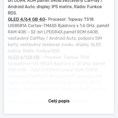
bit DDR4, ROM paměť 64GB,vestavěný CarPlay /
Android Auto, displej: IPS matrix, Rádio: Funkce
RDS.
QLED 4/64 GB 4G
-
Procesor: Topway TS18
UIS8581A Cortex-TMA55 8jádrový x 1,6 GHz, paměť
RAM 4GB – 32-bit LPDDR4X,paměť ROM 64GB,
vestavěný CarPlay / Android Auto, podpora SIM
karty, vestavěný zesilovač zvuku, displej: QLED
matrix, Rádio: funkce RDS.
QLED
6/128 GB
–
Procesor: Topway TS10
Spreadtrum UIS7862A 8jádrový x 1,8 GHz, paměť
RAM 6GB – 32bit LPDDR4X,paměť ROM 128GB,
vestavěný CarPlay / Android Auto, podpora SIM
karty, vestavěný zesilovač zvuku, displej: QLED
matrix, Rádio: funkce RDS., Podpora 360° kamery:
720p
Celý popis
QLED 8/256 GB
–
Procesor: Topway TS10
Spreadtrum UIS7862A 8jádrový x 2,0 GHz, paměť
RAM 8GB – 32bit LPDDR4X,paměť ROM 256GB,