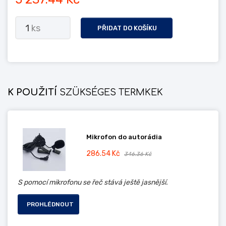
1
ks
PŘIDAT DO KOŠÍKU
K POUŽITÍ
SZÜKSÉGES TERMKEK
Mikrofon do autorádia
286.54 Kč
346.36 Kč
S pomocí mikrofonu se řeč stává ještě jasnější.
PROHLÉDNOUT