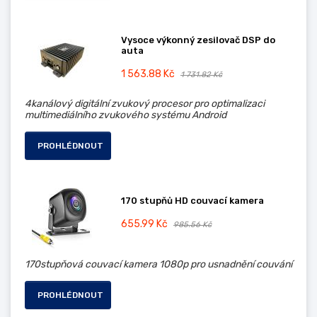
Vysoce výkonný zesilovač DSP do
auta
1 563.88 Kč
1 731.82 Kč
4kanálový digitální zvukový procesor pro optimalizaci
multimediálního zvukového systému Android
PROHLÉDNOUT
170 stupňů HD couvací kamera
655.99 Kč
985.56 Kč
170stupňová couvací kamera 1080p pro usnadnění couvání
PROHLÉDNOUT