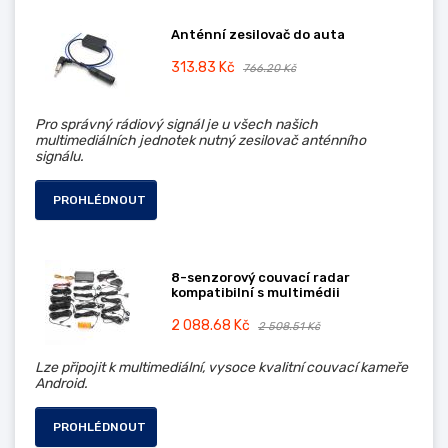
Anténní zesilovač do auta
313.83 Kč
766.20 Kč
Pro správný rádiový signál je u všech našich
multimediálních jednotek nutný zesilovač anténního
signálu.
PROHLÉDNOUT
8-senzorový couvací radar
kompatibilní s multimédii
2 088.68 Kč
2 508.51 Kč
Lze připojit k multimediální, vysoce kvalitní couvací kameře
Android.
PROHLÉDNOUT