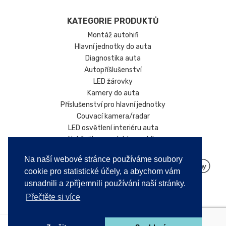
• Systém:
Android 12 nebo novější
KATEGORIE PRODUKTŮ
• Jazyk:
Lze vybrat čeština a 60 dalších
Montáž autohifi
jazyků
Hlavní jednotky do auta
• 4 x 50 Wattů
Diagnostika auta
• Výstup subwooferu
Autopříšlušenství
• GPS navigace:
Waze, Google Maps,
LED žárovky
Android Maps Navigation, atd.
Kamery do auta
• Výstup ovládání řízení.
Příslušenství pro hlavní jednotky
• Výstup couvací kamery
Couvací kamera/radar
• Bluetooth 5.0
LED osvětlení interiéru auta
• Zabudovaný mikrofon
Nabíječky pro elektromobily
• Výstup pro externí mikrofon
Na naší webové stránce používáme soubory
• Rádio
cookie pro statistické účely, a abychom vám
• Přehrávač videa/filmů
usnadnili a zpříjemnili používání naší stránky.
• Wi-Fi 6E
Přečtěte si více
zrcadlení displeje zařízení iPad,
• Mirror link:
iPhone a Android na displej Car HiFi
Video, Audio, Couvací kamera,
• Vstupy: