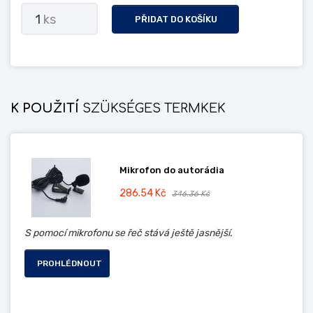
1
ks
PŘIDAT DO KOŠÍKU
K POUŽITÍ
SZÜKSÉGES TERMKEK
Mikrofon do autorádia
286.54 Kč
346.36 Kč
S pomocí mikrofonu se řeč stává ještě jasnější.
PROHLÉDNOUT