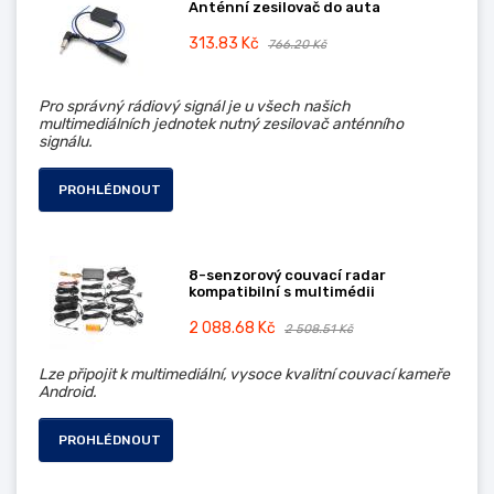
Anténní zesilovač do auta
313.83 Kč
766.20 Kč
Pro správný rádiový signál je u všech našich
multimediálních jednotek nutný zesilovač anténního
signálu.
PROHLÉDNOUT
8-senzorový couvací radar
kompatibilní s multimédii
2 088.68 Kč
2 508.51 Kč
Lze připojit k multimediální, vysoce kvalitní couvací kameře
Android.
PROHLÉDNOUT