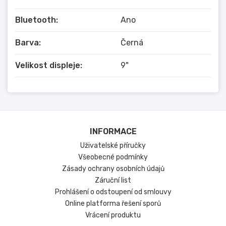
Jednoduše řečeno: více RAM = rychlejší hlavní
jednotka.
Bluetooth:
Ano
Android Auto je stejně jako Carplay schopen
Barva:
Černá
integrovat funkce telefonu do hlavní jednotky.
Velikost displeje:
9"
Podrobný popis produktu:
• Systém:
Android 12 nebo novější
• Jazyk:
Lze vybrat čeština a 60 dalších
jazyků
INFORMACE
• 4 x 50 Wattů
• Výstup subwooferu
Uživatelské příručky
• GPS navigace:
Waze, Google Maps,
Všeobecné podmínky
Android Maps Navigation, atd.
Zásady ochrany osobních údajů
Záruční list
• Výstup ovládání řízení.
Prohlášení o odstoupení od smlouvy
• Výstup couvací kamery
Online platforma řešení sporů
• Bluetooth 5.0
Vrácení produktu
• Zabudovaný mikrofon