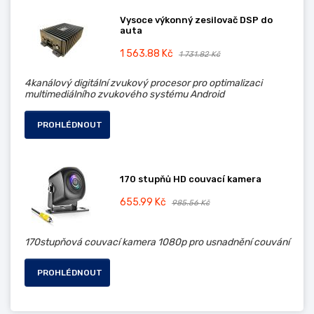
Vysoce výkonný zesilovač DSP do
auta
1 563.88 Kč
1 731.82 Kč
4kanálový digitální zvukový procesor pro optimalizaci
multimediálního zvukového systému Android
PROHLÉDNOUT
170 stupňů HD couvací kamera
655.99 Kč
985.56 Kč
170stupňová couvací kamera 1080p pro usnadnění couvání
PROHLÉDNOUT