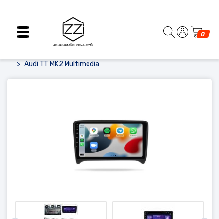
0
Audi TT MK2 Multimedia
...