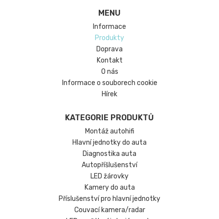
• Výstup pro externí mikrofon
MENU
• Rádio
Informace
• Přehrávač videa/filmů
Produkty
• Wi-Fi 6E
zrcadlení displeje zařízení iPad,
Doprava
• Mirror link:
Kontakt
iPhone a Android na displej Car HiFi
O nás
Video, Audio, Couvací kamera,
• Vstupy:
Informace o souborech cookie
Externí mikrofon, Rádiová anténa, GPS
Hírek
anténa, Subwoofer
Další doplňky:
KATEGORIE PRODUKTŮ
Montáž autohifi
Nabíjení telefonu
Hlavní jednotky do auta
USB, přehrávání obrázků a videa
Diagnostika auta
Online přehrávání: TV, Film, Spotify, Rádio,
Autopříšlušenství
Youtube, Netflix, HBOGo atd
LED žárovky
Online komunikace: Twitter, Facebook, Gmail,
Kamery do auta
Viber atd.
Příslušenství pro hlavní jednotky
Google Play obchod
Couvací kamera/radar