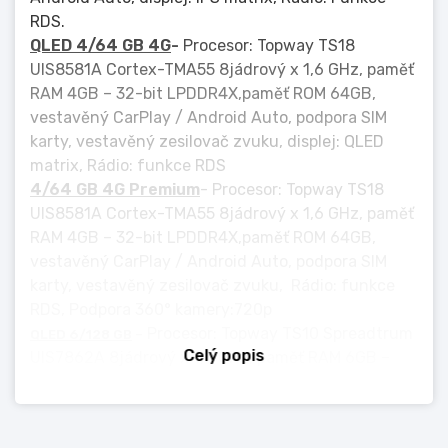
RDS.
QLED 4/64 GB 4G
-
Procesor: Topway TS18
UIS8581A Cortex-TMA55 8jádrový x 1,6 GHz, paměť
RAM 4GB – 32-bit LPDDR4X,paměť ROM 64GB,
vestavěný CarPlay / Android Auto, podpora SIM
karty, vestavěný zesilovač zvuku, displej: QLED
matrix, Rádio: funkce RDS
4/64 GB 4G Premium
- Procesor: Topway TS18
UIS8581A Cortex-TMA55 8jádrový x 1,6 GHz, paměť
RAM 4GB – 32-bit LPDDR4X,paměť ROM 64GB,
vestavěný CarPlay / Android Auto, podpora SIM
karty, vestavěný zesilovač zvuku, Rádio: funkce
RDS, Podpora 360° kamery:720p
Procesor: Topway TS10 Spreadtrum
QLED
6/128 GB
–
Celý popis
UIS7862A 8jádrový x 1,8 GHz, paměť RAM 6GB –
32bit LPDDR4X,paměť ROM 128GB, vestavěný
CarPlay / Android Auto, podpora SIM karty,
vestavěný zesilovač zvuku, displej: QLED matrix,