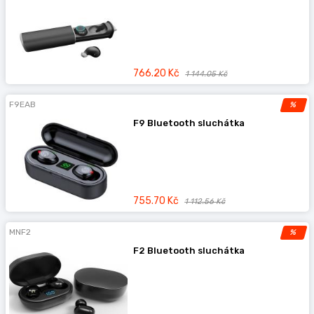
766.20 Kč
1 144.05 Kč
F9EAB
%
F9 Bluetooth sluchátka
755.70 Kč
1 112.56 Kč
MNF2
%
F2 Bluetooth sluchátka