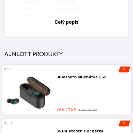
Kapacita úložiště: 64 MB
Android a iOS kompatibilní
Bluetooth 4.0
Celý popis
Materiál skla: plast
Materiál řemínku: silikon
Materiál pouzdra: polykarbonát
AJNLOTT
PRODUKTY
* Informace obsažené v tomto dokumentu
jsou poskytovány výrobci a mohou se kdykoli
Q32E
%
bez upozornění změnit. Před zadáním
Bluetooth sluchátka Q32
objednávky se zeptejte, protože nemůžeme
nést odpovědnost za jakékoli změny nebo
nesrovnalosti! Výše uvedený obrázek je v
některých případech ilustrativní.
766.20 Kč
1 385.45 Kč
S5E1
%
S5 Bluetooth sluchátka