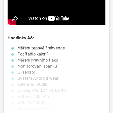
Hoodinky A6:
Měření tepové frekvence
Počítadlo kalorií
Měření krevního tlaku
Monitorování spánku
G-senzor
Systém Android Wear
Kalendář, Budík
Displej: IPS, 1,3", 240x240
Baterie: 180mAh
CPU: MTK6261
Vodotěsný - IP67