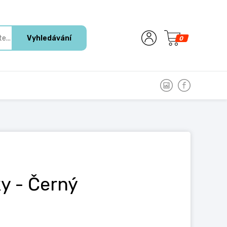
Vyhledávání
0
ky
- Černý