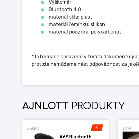
Výškoměr
Bluetooth 4.0
materiál skla: plast
materiál řemínku: silikon
materiál pouzdra: polykarbonát
* Informace obsažené v tomto dokumentu jsou
protože nemůžeme nést odpovědnost za jakékol
AJNLOTT
PRODUKTY
%
A6SEA
Y10E
A6S Bluetooth