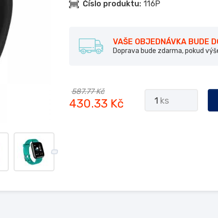
Číslo produktu:
116P
VAŠE OBJEDNÁVKA BUDE 
Doprava bude zdarma, pokud výš
587.77 Kč
1
ks
430.33 Kč