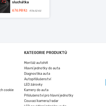
sluchátka
676.98 Kč
976.12 Kč
KATEGORIE PRODUKTŮ
Montáž autohifi
Hlavní jednotky do auta
Diagnostika auta
Autopříšlušenství
LED žárovky
ch cookie
Kamery do auta
Příslušenství pro hlavní jednotky
Couvací kamera/radar