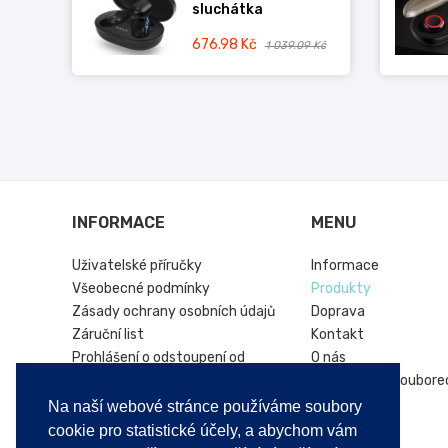
sluchátka
676.98 Kč
1 039.09 Kč
INFORMACE
MENU
Uživatelské příručky
Informace
Všeobecné podmínky
Produkty
Zásady ochrany osobních údajů
Doprava
Záruční list
Kontakt
Prohlášení o odstoupení od
O nás
smlouvy
Informace o soubore
Online platforma řešení sporů
Hírek
Na naší webové stránce používáme soubory
Vrácení produktu
cookie pro statistické účely, a abychom vám