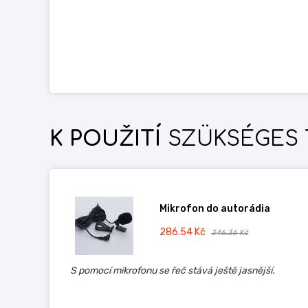
K POUŽITÍ
SZÜKSÉGES 
Mikrofon do autorádia
286.54 Kč
346.36 Kč
S pomocí mikrofonu se řeč stává ještě jasnější.