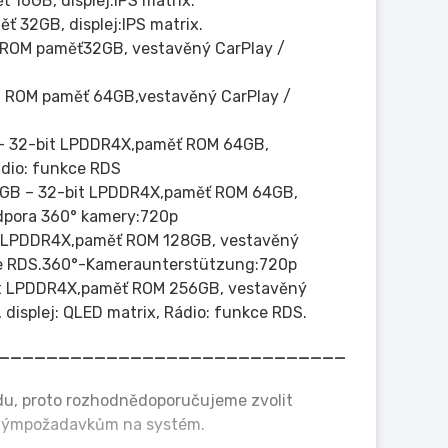
 16GB, displej:IPS matrix.
ť 32GB, displej:IPS matrix.
, ROM paměť32GB, vestavěný CarPlay /
4, ROM paměť 64GB,vestavěný CarPlay /
 – 32-bit LPDDR4X,paměť ROM 64GB,
Rádio: funkce RDS
 4GB – 32-bit LPDDR4X,paměť ROM 64GB,
odpora 360° kamery:720p
it LPDDR4X,paměť ROM 128GB, vestavěný
nkce RDS.360°-Kameraunterstützung:720p
it LPDDR4X,paměť ROM 256GB, vestavěný
displej: QLED matrix, Rádio: funkce RDS.
_____________________________________
odu, proto rozhodnědoporučujeme zvolit
šenýmpožadavkům na systém.