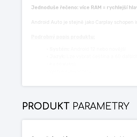
Jednoduše řečeno: více RAM = rychlejší hla
Android Auto je stejně jako Carplay schopen 
Podrobný popis produktu:
• Systém:
Android 12 nebo novější
• Jazyk:
Lze vybrat čeština a 60 dalšíc
• 4 x 50 Wattů
• Výstup subwooferu
• GPS navigace:
Waze, Google Maps, An
• Výstup ovládání řízení.
• Výstup couvací kamery
• Bluetooth 5.0
PRODUKT
PARAMETRY
• Zabudovaný mikrofon
• Výstup pro externí mikrofon
• Rádio
• Přehrávač videa/filmů