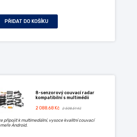
PŘIDAT DO KOŠÍKU
8-senzorový couvací radar
kompatibilní s multimédii
2 088.68 Kč
2 508.51 Kč
e připojit k multimediální, vysoce kvalitní couvací
meře Android.