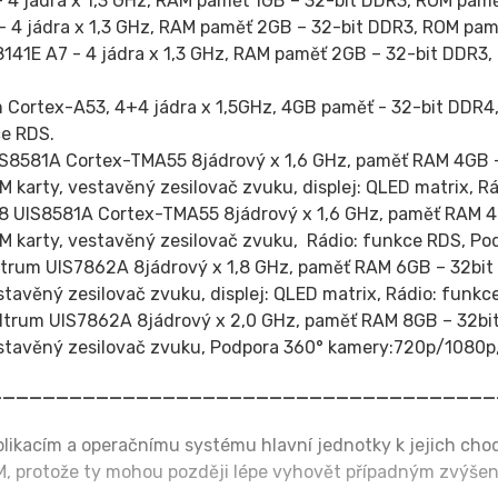
4 jádra x 1,3 GHz, RAM paměť 1GB – 32-bit DDR3, ROM paměť
 4 jádra x 1,3 GHz, RAM paměť 2GB – 32-bit DDR3, ROM pamě
141E A7 - 4 jádra x 1,3 GHz, RAM paměť 2GB – 32-bit DDR3
 Cortex-A53, 4+4 jádra x 1,5GHz, 4GB paměť - 32-bit DDR
ce RDS.
IS8581A Cortex-TMA55 8jádrový x 1,6 GHz, paměť RAM 4GB
M karty, vestavěný zesilovač zvuku, displej: QLED matrix, 
18 UIS8581A Cortex-TMA55 8jádrový x 1,6 GHz, paměť RAM
IM karty, vestavěný zesilovač zvuku, Rádio: funkce RDS, P
trum UIS7862A 8jádrový x 1,8 GHz, paměť RAM 6GB – 32b
estavěný zesilovač zvuku, displej: QLED matrix, Rádio: fu
dtrum UIS7862A 8jádrový x 2,0 GHz, paměť RAM 8GB – 32b
estavěný zesilovač zvuku, Podpora 360° kamery:720p/1080p, 
______________________________________
plikacím a operačnímu systému hlavní jednotky k jejich ch
M, protože ty mohou později lépe vyhovět případným zvý