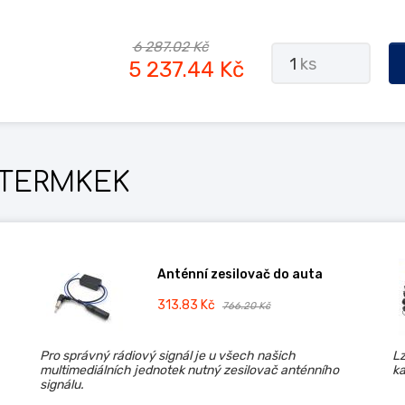
6 287.02 Kč
1
ks
5 237.44 Kč
TERMKEK
Anténní zesilovač do auta
313.83 Kč
766.20 Kč
Pro správný rádiový signál je u všech našich
Lz
multimediálních jednotek nutný zesilovač anténního
ka
signálu.