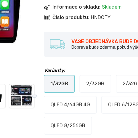
Informace o skladu:
Skladem
Číslo produktu:
HNDCTY
VAŠE OBJEDNÁVKA BUDE 
Doprava bude zdarma, pokud výš
Varianty:
1/32GB
2/32GB
2/32G
QLED 4/64GB 4G
QLED 6/128
QLED 8/256GB