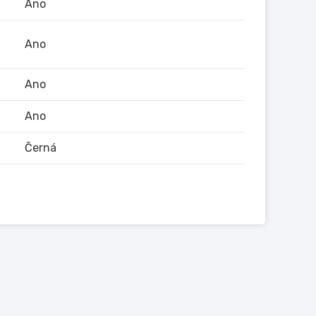
Ano
Ano
Ano
Ano
Černá
fický pro automobil,2xUSB kabel, RCA kabel,
o upozornění. Informujtese prosím před
ázek je vněkterých případech jenom