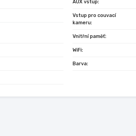
AUX vstup:
iPad, iPhone a Android na displej Car HiFi
 Externí mikrofon, Rádiová anténa, GPS anténa, Subwoofer
Vstup pro couvací
kameru:
Vnitřní paměť:
WiFi:
dio, Youtube, Netflix, HBOGo atd
mail, Viber atd.
Barva:
továrním vzhledem, kabelový svazek napájecího kabelu speci
é výrobci, které mohou být kdykoli změněny bez předchozíh
ít odpovědnost za změny nebo odchylky! Výše uvedený obr