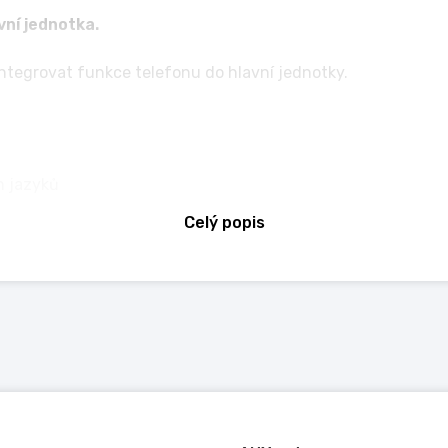
vní jednotka.
integrovat funkce telefonu do hlavní jednotky.
h jazyků
Celý popis
droid Maps Navigation, atd.