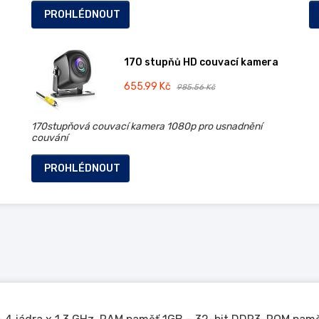
PROHLÉDNOUT
170 stupňů HD couvací kamera
655.99 Kč
985.56 Kč
170stupňová couvací kamera 1080p pro usnadnění
couvání
PROHLÉDNOUT