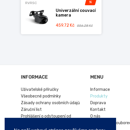
%
RVRSC
Univerzální couvací
kamera
459.72 Kč
556.28 Kč
INFORMACE
MENU
Uživatelské příručky
Informace
Všeobecné podmínky
Produkty
Zásady ochrany osobních údajů
Doprava
Záruční list
Kontakt
Prohlášení o odstoupení od
O nás
smlouvy
Informace o soubore
Online platforma řešení sporů
Hírek