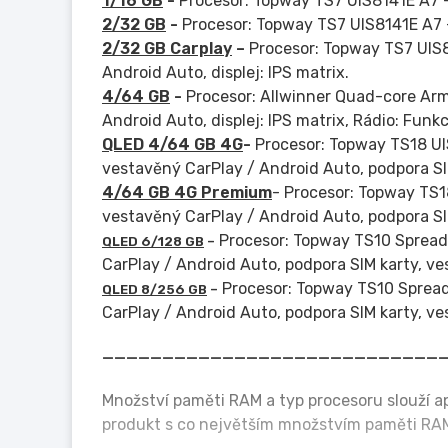
1/16 GB
-
Procesor: Topway TS7 UIS8141E A7 - 
2/32 GB
-
Procesor: Topway TS7 UIS8141E A7 -
2/32 GB Carplay
–
Procesor: Topway TS7 UIS8
Android Auto, displej: IPS matrix.
4/64 GB
-
Procesor: Allwinner Quad-core Arm
Android Auto, displej: IPS matrix, Rádio: Funk
QLED 4/64 GB 4G
-
Procesor: Topway TS18 U
vestavěný CarPlay / Android Auto, podpora SI
4/64 GB 4G Premium
- Procesor: Topway TS
vestavěný CarPlay / Android Auto, podpora S
Procesor: Topway TS10 Spread
QLED
6/128 GB
–
CarPlay / Android Auto, podpora SIM karty, v
Procesor: Topway TS10 Sprea
QLED 8/256 GB
–
CarPlay / Android Auto, podpora SIM karty, v
____________________________
Množství paměti RAM a typ procesoru slouží a
produkt s co největším množstvím paměti RA