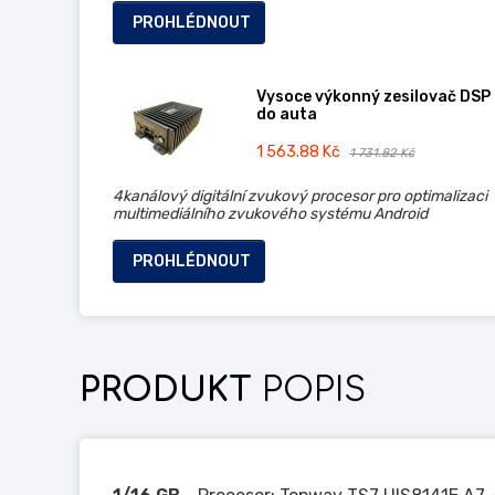
PROHLÉDNOUT
Vysoce výkonný zesilovač DSP
do auta
1 563.88 Kč
1 731.82 Kč
4kanálový digitální zvukový procesor pro optimalizaci
multimediálního zvukového systému Android
PROHLÉDNOUT
PRODUKT
POPIS