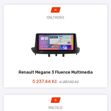
%
RNLTMGN3
Renault Megane 3 Fluence Multimedia
5 237.44 Kč
6 287.02 Kč
%
RNLTKLS