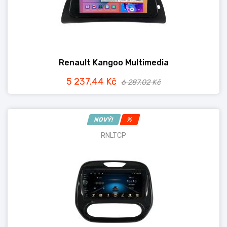
Renault Kangoo Multimedia
5 237.44 Kč
6 287.02 Kč
NOVÝ!
%
RNLTCP