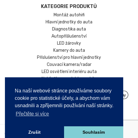
KATEGORIE PRODUKTŮ
Montáž autohifi
Hlavní jednotky do auta
Diagnostika auta
Autopříšlušenství
LED žárovky
Kamery do auta
Příslušenství pro hlavní jednotky
Couvací kamera/radar
LED osvětlení interiéru auta
Nabíječky pro elektromobily
Na naší webové stránce používáme soubory
cookie pro statistické účely, a abychom vám
usnadnili a zpříjemnili používání naší stránky.
Přečtěte si více
Zrušit
Souhlasím
Copyright © 2026. Všechna práva vyhrazena!