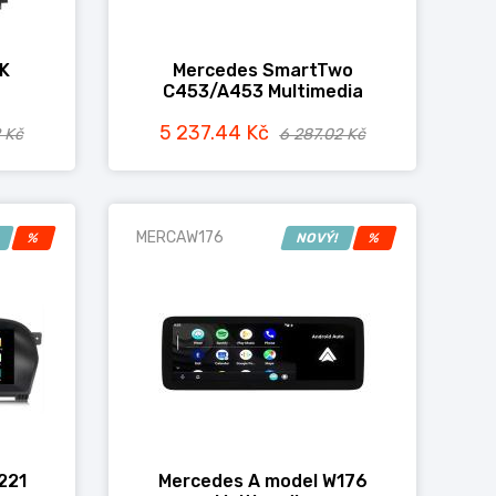
K
Mercedes SmartTwo
C453/A453 Multimedia
5 237.44 Kč
 Kč
6 287.02 Kč
MERCAW176
!
%
NOVÝ!
%
221
Mercedes A model W176