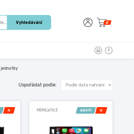
Vyhledávání
0
 jednotky
Uspořádat podle:
MRMLW163
!
%
NOVÝ!
%