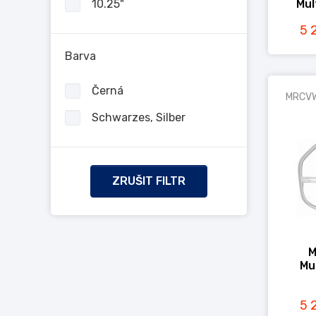
10.25"
Mul
5 
Barva
Černá
MRCV
Schwarzes, Silber
ZRUŠIT FILTR
M
Mu
5 