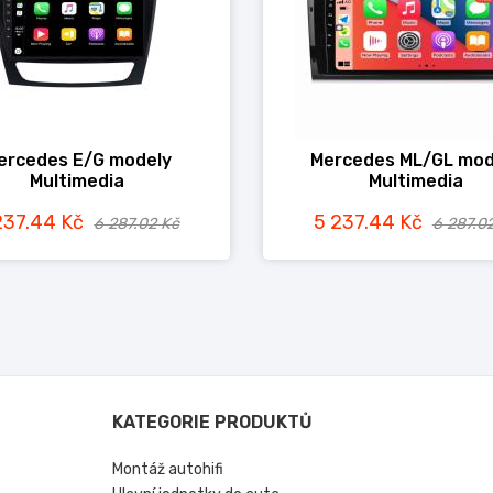
ercedes E/G modely
Mercedes ML/GL mod
Multimedia
Multimedia
237.44 Kč
5 237.44 Kč
6 287.02 Kč
6 287.0
KATEGORIE PRODUKTŮ
Montáž autohifi