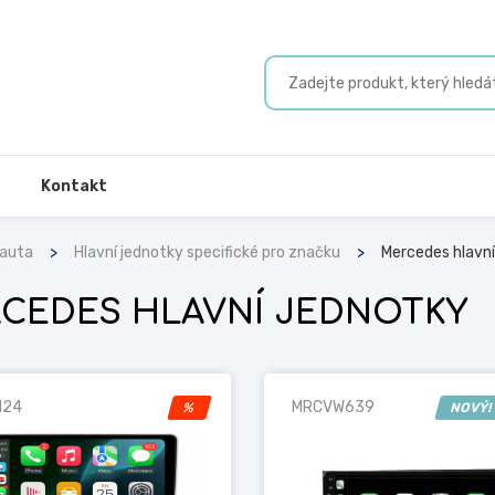
Kontakt
 auta
Hlavní jednotky specifické pro značku
Mercedes hlavní
CEDES HLAVNÍ JEDNOTKY
124
MRCVW639
%
NOVÝ