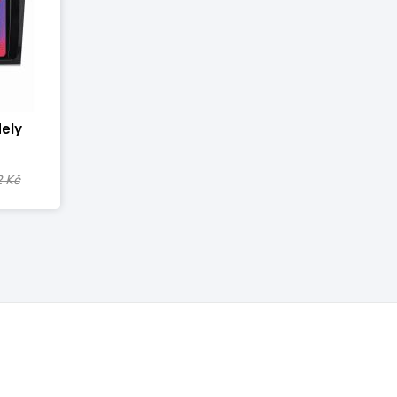
ely
2 Kč