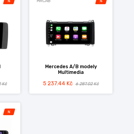
MRCAB
%
%
l
Mercedes A/B modely
Multimedia
5 237.44 Kč
2 Kč
6 287.02 Kč
%