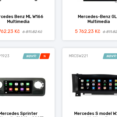
rcedes Benz ML W166
Mercedes-Benz GL
Multimedia
Multimedia
762.23 Kč
5 762.23 Kč
6 811.82 Kč
6 811.82
P1923
MRCSW221
NOVÝ!
%
NOVÝ
Mercedes Sprinter
Mercedes S model W