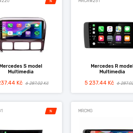
W220
MRCRW251
%
Mercedes S model
Mercedes R mode
Multimedia
Multimedia
237.44 Kč
5 237.44 Kč
6 287.02 Kč
6 287.0
1
MRCMG
%