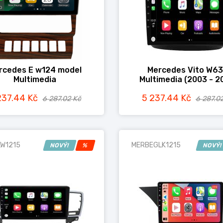
rcedes E w124 model
Mercedes Vito W6
Multimedia
Multimedia (2003 - 2
237.44 Kč
5 237.44 Kč
6 287.02 Kč
6 287.0
W1215
MERBEGLK1215
NOVÝ!
%
NOVÝ