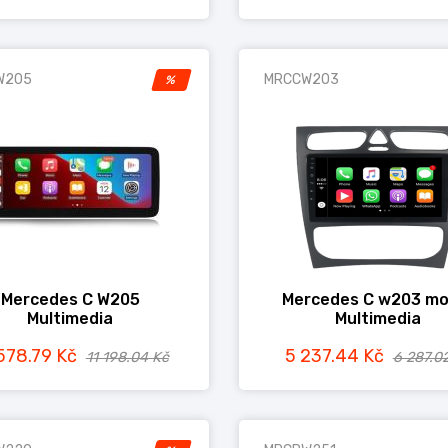
W205
MRCCW203
%
Mercedes C W205
Mercedes C w203 mo
Multimedia
Multimedia
578.79 Kč
5 237.44 Kč
11 198.04 Kč
6 287.0