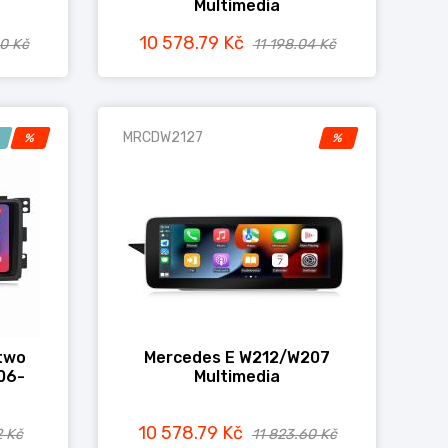
Multimedia
10 578.79 Kč
60 Kč
11 198.04 Kč
MRCDW2127
!
%
%
two
Mercedes E W212/W207
06-
Multimedia
10 578.79 Kč
2 Kč
11 823.60 Kč