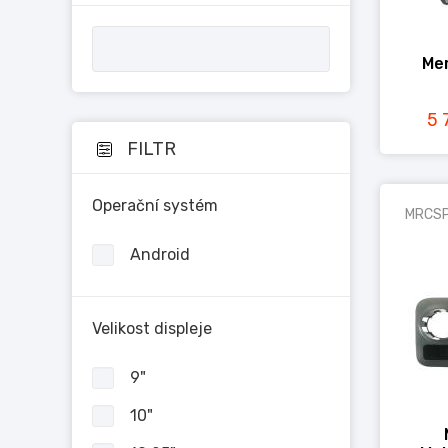
Me
5 
FILTR
Operační systém
MRCS
Android
Velikost displeje
9"
10"