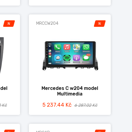
MRCCW204
%
%
del
Mercedes C w204 model
Multimedia
5 237.44 Kč
2 Kč
6 287.02 Kč