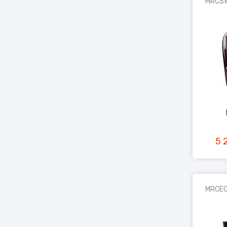
MRCS
5 
MRCEG