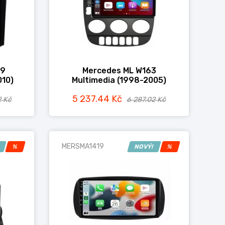
39
Mercedes ML W163
010)
Multimedia (1998-2005)
5 237.44 Kč
2 Kč
6 287.02 Kč
MERSMA1419
!
%
NOVÝ!
%