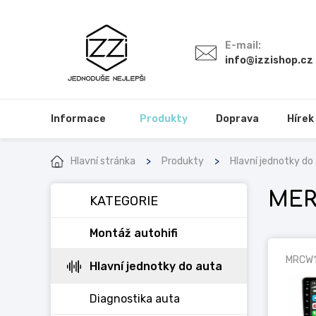
E-mail:
info@izzishop.cz
Informace
Produkty
Doprava
Hírek
Hlavní stránka
Produkty
Hlavní jednotky do
MER
KATEGORIE
Montáž autohifi
MRCW
Hlavní jednotky do auta
Diagnostika auta