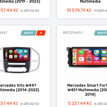
timedia (2019 - 2023)
Multimedia
237.44 Kč
10 578.79 Kč
6 287.02 Kč
11 823.
W447
MRCSFW451
NOVÝ!
%
NOVÝ
ercedes Vito W447
Mercedes Smart For
ltimedia (2014-2022)
W451 Multimedia (20
2014)
237.44 Kč
5 237.44 Kč
6 287.02 Kč
6 287.0