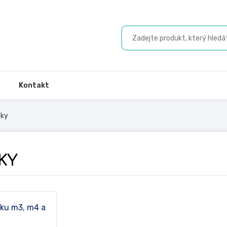
Kontakt
čky
KY
mku m3, m4 a