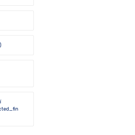
)
í
cted_fin