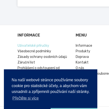
INFORMACE
MENU
Uživatelské příručky
Informace
Všeobecné podmínky
Produkty
Zásady ochrany osobních údajů
Doprava
Záruční list
Kontakt
Prohlášení o odstoupení od
O nás
smlouvy
Informace o soubore
Online platforma řešení sporů
Hírek
Na naší webové stránce používáme soubory
Vrácení produktu
cookie pro statistické účely, a abychom vám
usnadnili a zpříjemnili používání naší stránky.
Přečtěte si více