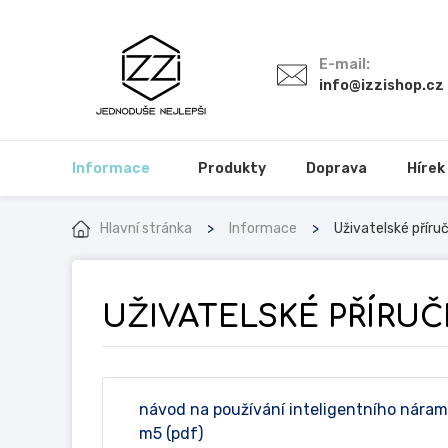
E-mail:
info@izzishop.cz
Informace
Produkty
Doprava
Hírek
Hlavní stránka
Informace
Uživatelské příru
UŽIVATELSKÉ PŘÍRUČ
návod na používání inteligentního nára
m5 (pdf)