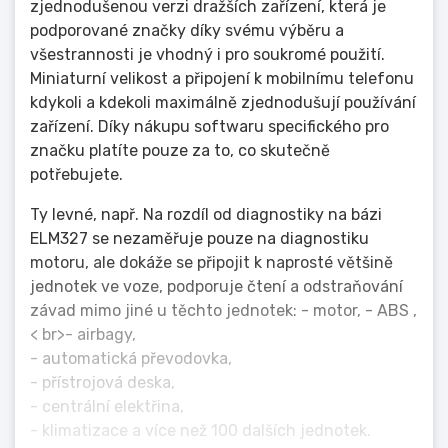
zjednodušenou verzi dražších zařízení, která je
podporované značky díky svému výběru a
všestrannosti je vhodný i pro soukromé použití.
Miniaturní velikost a připojení k mobilnímu telefonu
kdykoli a kdekoli maximálně zjednodušují používání
zařízení. Díky nákupu softwaru specifického pro
značku platíte pouze za to, co skutečně
potřebujete.
Ty levné, např. Na rozdíl od diagnostiky na bázi
ELM327 se nezaměřuje pouze na diagnostiku
motoru, ale dokáže se připojit k naprosté většině
jednotek ve voze, podporuje čtení a odstraňování
závad mimo jiné u těchto jednotek: - motor, - ABS ,
< br>- airbagy,
- automatická převodovka,
- přístrojová deska,
- centrální elektřina,
- klimatizace a více než 100 dalších jednotek.