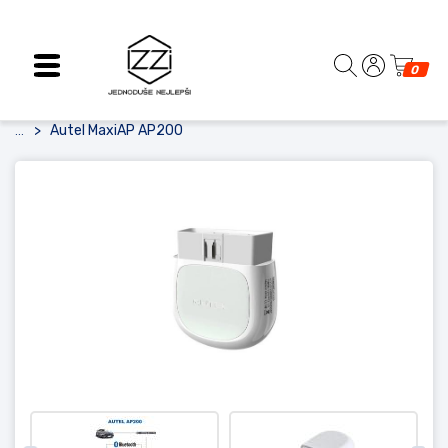
0
Autel MaxiAP AP200
...